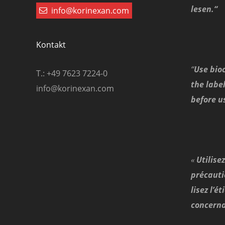
lesen.“
info@korinexan.com
Kontakt
“
Use bioc
T.: +49 7623 7224-0
the labe
info@korinexan.com
before u
«
Utilise
précautio
lisez l’é
concerna