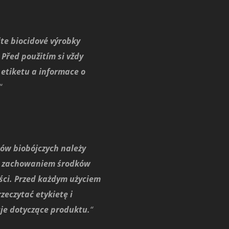
jte biocidové výrobky
 Před použitím si vždy
 etiketu a informace o
“
ów biobójczych należy
z zachowaniem środków
ści. Przed każdym użyciem
zeczytać etykietę i
je dotyczące produktu.
“