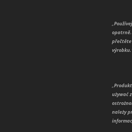
„
Používe
opatrně.
přečtěte
výrobku.
„
Produkt
używać 
ostrożno
należy pr
informac