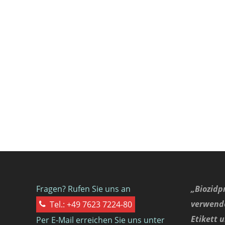
Fragen? Rufen Sie uns an
„Biozidp
verwende
Tel.: +49 7623 7224-80
Etikett 
Per E-Mail erreichen Sie uns unter