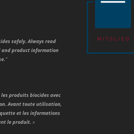
ides safely. Always read
l and product information
se.
”
z les produits biocides avec
n. Avant toute utilisation,
tiquette et les informations
nt le produit.
»