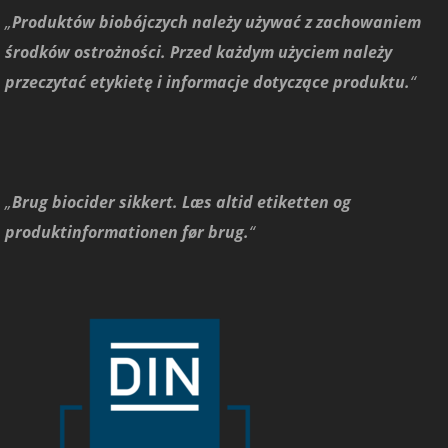
„
Produktów biobójczych należy używać z zachowaniem
środków ostrożności. Przed każdym użyciem należy
przeczytać etykietę i informacje dotyczące produktu.
“
„
Brug biocider sikkert. Læs altid etiketten og
produktinformationen før brug.
“